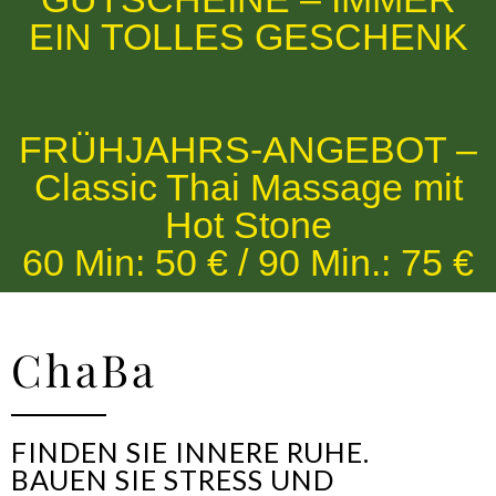
EIN TOLLES GESCHENK
FRÜHJAHRS-ANGEBOT –
Classic Thai Massage mit
Hot Stone
60 Min: 50 € / 90 Min.: 75 €
ChaBa
FINDEN SIE INNERE RUHE.
BAUEN SIE STRESS UND